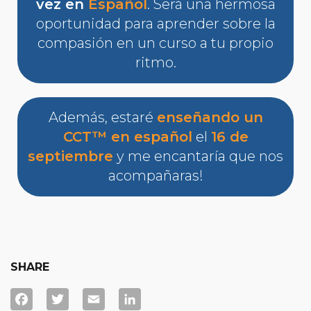
vez en
Español
. Será una hermosa
oportunidad para aprender sobre la
compasión en un curso a tu propio
ritmo.
Además, estaré
enseñando un
CCT™ en español
el
16 de
septiembre
y me encantaría que nos
acompañaras!
SHARE
Facebook
Twitter
Email
LinkedIn