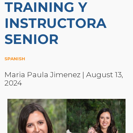
TRAINING Y
Community Login
Teacher Login
INSTRUCTORA
SENIOR
Donate
SPANISH
Maria Paula Jimenez
|
August 13,
2024