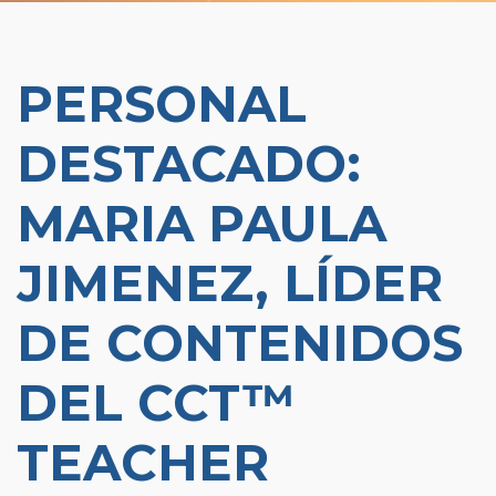
Organizational Culture & Leadership
CCT™ Teacher Training 2023
Health
PERSONAL
Law Enforcement & Public Safety
DESTACADO:
Blog
MARIA PAULA
JIMENEZ, LÍDER
Free Resources
DE CONTENIDOS
Research
DEL CCT™
Free Media
TEACHER
Login