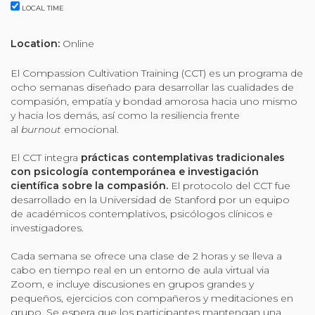
Organizational Culture & Leadership
LOCAL TIME
CCT™ Teacher Training 2023
Location:
Online
Health
Law Enforcement & Public Safety
El Compassion Cultivation Training (CCT) es un programa de
ocho semanas diseñado para desarrollar las cualidades de
compasión, empatía y bondad amorosa hacia uno mismo
y hacia los demás, así como la resiliencia frente
Blog
al
burnout
emocional.
El CCT integra
prácticas contemplativas tradicionales
con psicología contemporánea e investigación
científica sobre la compasión.
El protocolo del CCT fue
Free Resources
desarrollado en la Universidad de Stanford por un equipo
de académicos contemplativos, psicólogos clínicos e
Research
investigadores.
Free Media
Cada semana se ofrece una clase de 2 horas y se lleva a
cabo en tiempo real en un entorno de aula virtual via
Zoom, e incluye discusiones en grupos grandes y
pequeños, ejercicios con compañeros y meditaciones en
Login
grupo. Se espera que los participantes mantengan una