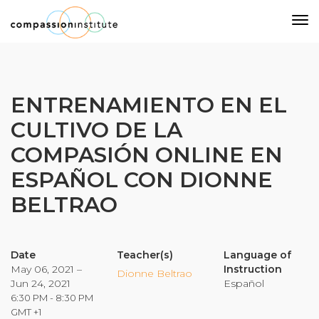
Our Mission
ENTRENAMIENTO EN EL
CULTIVO DE LA
Why Compassion Training?
COMPASIÓN ONLINE EN
Our Team
ESPAÑOL CON DIONNE
About Thupten Jinpa, PhD
Our Partners & Donors
BELTRAO
Our Work
Date
Teacher(s)
Language of
May 06, 2021 –
Instruction
Dionne Beltrao
Jun 24, 2021
Español
Building Compassion From the Inside Out
6:30 PM - 8:30 PM
Compassion Cultivation Training© (CCT™)
GMT +1