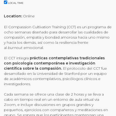
Organizational Culture & Leadership
LOCAL TIME
CCT™ Teacher Training 2023
Location:
Online
Health
Law Enforcement & Public Safety
El Compassion Cultivation Training (CCT) es un programa de
ocho semanas diseñado para desarrollar las cualidades de
compasión, empatía y bondad amorosa hacia uno mismo
y hacia los demás, así como la resiliencia frente
Blog
al
burnout
emocional.
El CCT integra
prácticas contemplativas tradicionales
con psicología contemporánea e investigación
científica sobre la compasión.
El protocolo del CCT fue
Free Resources
desarrollado en la Universidad de Stanford por un equipo
de académicos contemplativos, psicólogos clínicos e
Research
investigadores.
Free Media
Cada semana se ofrece una clase de 2 horas y se lleva a
cabo en tiempo real en un entorno de aula virtual via
Zoom, e incluye discusiones en grupos grandes y
pequeños, ejercicios con compañeros y meditaciones en
Login
grupo. Se espera que los participantes mantengan una