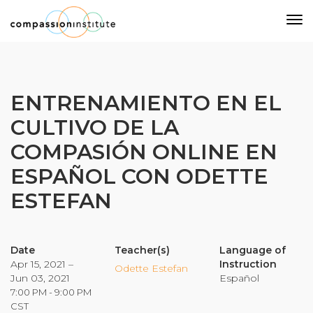
Our Mission
ENTRENAMIENTO EN EL
CULTIVO DE LA
Why Compassion Training?
COMPASIÓN ONLINE EN
Our Team
ESPAÑOL CON ODETTE
About Thupten Jinpa, PhD
Our Partners & Donors
ESTEFAN
Our Work
Date
Teacher(s)
Language of
Apr 15, 2021 –
Instruction
Odette Estefan
Jun 03, 2021
Español
Building Compassion From the Inside Out
7:00 PM - 9:00 PM
Compassion Cultivation Training© (CCT™)
CST