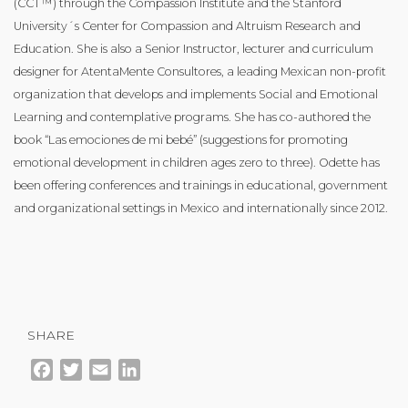
(CCT™) through the Compassion Institute and the Stanford
University´s Center for Compassion and Altruism Research and
Education. She is also a Senior Instructor, lecturer and curriculum
designer for AtentaMente Consultores, a leading Mexican non-profit
organization that develops and implements Social and Emotional
Learning and contemplative programs. She has co-authored the
book “Las emociones de mi bebé” (suggestions for promoting
emotional development in children ages zero to three). Odette has
been offering conferences and trainings in educational, government
and organizational settings in Mexico and internationally since 2012.
SHARE
Facebook
Twitter
Email
LinkedIn