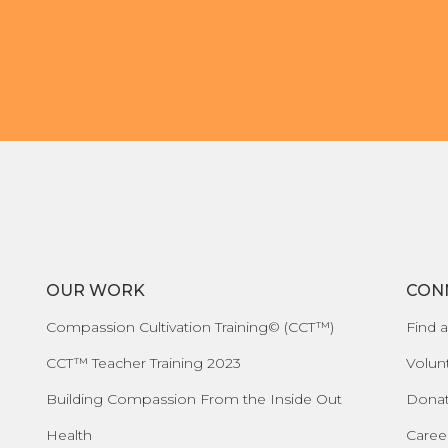
OUR WORK
CON
Compassion Cultivation Training© (CCT™)
Find a
CCT™ Teacher Training 2023
Volun
Building Compassion From the Inside Out
Dona
Health
Caree