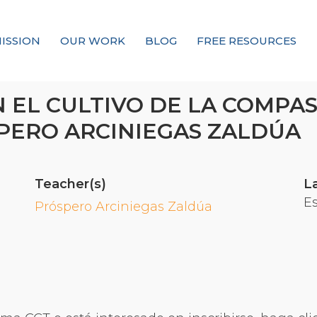
ISSION
OUR WORK
BLOG
FREE RESOURCES
Our Mission
EL CULTIVO DE LA COMPAS
PERO ARCINIEGAS ZALDÚA
Why Compassion Training?
Our Team
About Thupten Jinpa, PhD
Teacher(s)
L
Our Partners & Donors
E
Próspero Arciniegas Zaldúa
Our Work
Building Compassion From the Inside Out
Compassion Cultivation Training© (CCT™)