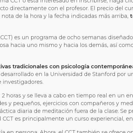
ma CCT o está interesado en inscribirse, haga cl
Organizational Culture & Leadership
o directamente con el profesor. El precio del cu
CCT™ Teacher Training 2023
 nota de la hora y la fecha indicadas más arriba,
t
Health
.
Law Enforcement & Public Safety
(CCT) es un programa de ocho semanas diseñado p
a hacia uno mismo y hacia los demás, así como l
Blog
ivas tradicionales con psicología contemporánea 
e desarrollado en la Universidad de Stanford por
Free Resources
e investigadores.
 horas y se lleva a cabo en tiempo real en un ent
Research
des y pequeños, ejercicios con compañeros y med
Free Media
tica diaria de meditación fuera de la clase. Se p
 CCT es principalmente un curso experiencial, e
Login
cía en persona. Ahora, el CCT también se ofrece o