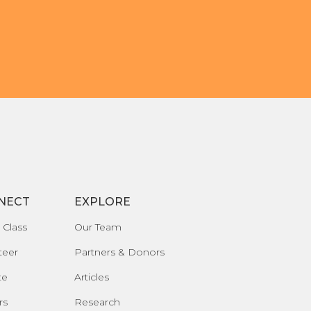
NECT
EXPLORE
 Class
Our Team
teer
Partners & Donors
te
Articles
rs
Research