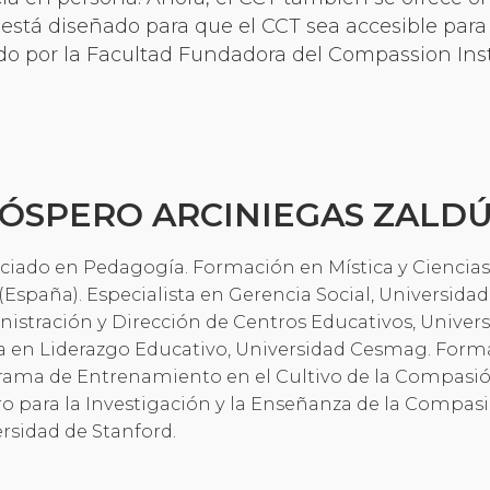
 está diseñado para que el CCT sea accesible par
Community Login
tado por la Facultad Fundadora del Compassion Inst
Teacher Login
Donate
ÓSPERO ARCINIEGAS ZALD
ciado en Pedagogía. Formación en Mística y Ciencias
 (España). Especialista en Gerencia Social, Universidad
istración y Dirección de Centros Educativos, Univers
 en Liderazgo Educativo, Universidad Cesmag. Formac
ama de Entrenamiento en el Cultivo de la Compasión
o para la Investigación y la Enseñanza de la Compasi
rsidad de Stanford.