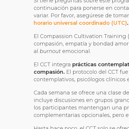
Si tiene preguntas sobre este progra
continuación para ponerse en contact
variar. Por favor, asegúrese de tomar
horario universal coordinado (UTC)
El Compassion Cultivation Training 
compasión, empatía y bondad amoros
al
burnout
emocional.
El CCT integra
prácticas contemplat
compasión.
El protocolo del CCT fu
contemplativos, psicólogos clínicos 
Cada semana se ofrece una clase de 2
incluye discusiones en grupos gran
los participantes mantengan una prác
complementarias opcionales, pero el
Hasta hace poco, el CCT solo se ofre