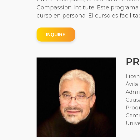
Compassion Intitute. Este programa
curso en persona. El curso es facili
INQUIRE
PR
Licen
Ávila
Admin
Causa
Progr
Centr
Unive