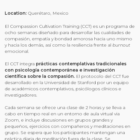
Organizational Culture & Leadership
CCT™ Teacher Training 2023
Location:
Querétaro, Mexico
Health
El Compassion Cultivation Training (CCT) es un programa de
Law Enforcement & Public Safety
ocho semanas diseñado para desarrollar las cualidades de
compasión, empatía y bondad amorosa hacia uno mismo
y hacia los demás, así como la resiliencia frente al
burnout
emocional.
Blog
El CCT integra
prácticas contemplativas tradicionales
con psicología contemporánea e investigación
científica sobre la compasión.
El protocolo del CCT fue
desarrollado en la Universidad de Stanford por un equipo
Free Resources
de académicos contemplativos, psicólogos clínicos e
investigadores.
Research
Cada semana se ofrece una clase de 2 horas y se lleva a
Free Media
cabo en tiempo real en un entorno de aula virtual via
Zoom, e incluye discusiones en grupos grandes y
pequeños, ejercicios con compañeros y meditaciones en
grupo. Se espera que los participantes mantengan una
Login
práctica diaria de meditación fuera de la clase. Se