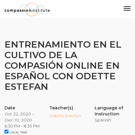
Our Mission
ENTRENAMIENTO EN EL
CULTIVO DE LA
Why Compassion Training?
COMPASIÓN ONLINE EN
Our Team
ESPAÑOL CON ODETTE
About Thupten Jinpa, PhD
Our Partners & Donors
ESTEFAN
Our Work
Date
Teacher(s)
Language of
Oct 22, 2020 –
Instruction
Odette Estefan
Dec 10, 2020
Spanish
Building Compassion From the Inside Out
6:30 PM - 8:30 PM
Compassion Cultivation Training© (CCT™)
LOCAL TIME