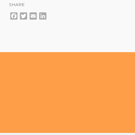
SHARE
Facebook
Twitter
Email
LinkedIn