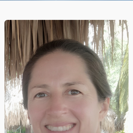
Organizational Culture & Leadership
CCT™ Teacher Training 2023
Health
Law Enforcement & Public Safety
Blog
Free Resources
Research
Free Media
Login