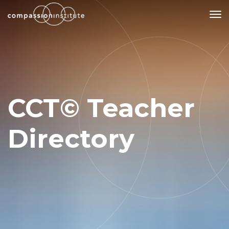
Our Mission
Why Compassion Training?
CCT© Teacher
Our Team
About Thupten Jinpa, PhD
Directory
Our Partners & Donors
Our Work
Building Compassion From the Inside Out
Compassion Cultivation Training© (CCT™)