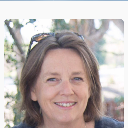
Organizational Culture & Leadership
CCT™ Teacher Training 2023
Health
Law Enforcement & Public Safety
Blog
Free Resources
Research
Free Media
Login