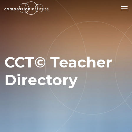
Our Mission
Why Compassion Training?
CCT© Teacher
Our Team
About Thupten Jinpa, PhD
Directory
Our Partners & Donors
Our Work
Building Compassion From the Inside Out
Compassion Cultivation Training© (CCT™)