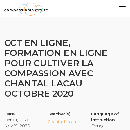
Our Mission
CCT EN LIGNE,
FORMATION EN LIGNE
Why Compassion Training?
POUR CULTIVER LA
Our Team
COMPASSION AVEC
About Thupten Jinpa, PhD
Our Partners & Donors
CHANTAL LACAU
OCTOBRE 2020
Our Work
Date
Teacher(s)
Language of
Building Compassion From the Inside Out
Oct 01, 2020 –
Instruction
Chantal Lacau
Compassion Cultivation Training© (CCT™)
Nov 19, 2020
Français