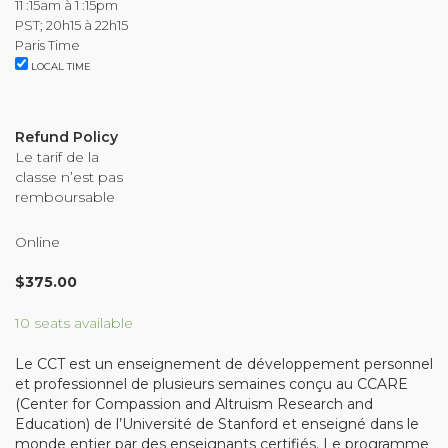
11 :15am à 1 :15pm
Organizational Culture & Leadership
PST; 20h15 à 22h15
CCT™ Teacher Training 2023
Paris Time
LOCAL TIME
Health
Law Enforcement & Public Safety
Refund Policy
Le tarif de la
Blog
classe n’est pas
remboursable
Online
Free Resources
$
375.00
Research
10 seats available
Free Media
Le CCT est un enseignement de développement personnel
et professionnel de plusieurs semaines conçu au CCARE
(Center for Compassion and Altruism Research and
Education) de l’Université de Stanford et enseigné dans le
Login
monde entier par des enseignants certifiés. Le programme