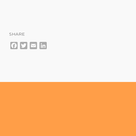
SHARE
Facebook
Twitter
Email
LinkedIn